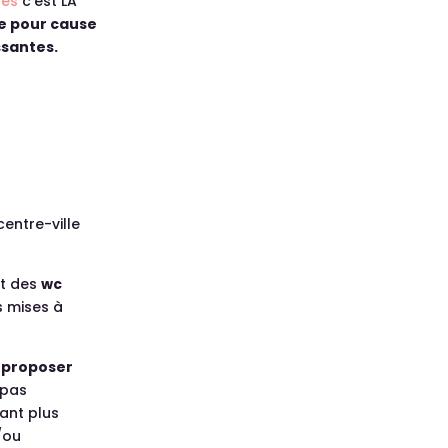
tes
c’est LA
e pour cause
ssantes.
centre-ville
nt des
wc
s mises à
r
proposer
 pas
ant plus
/ou