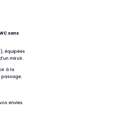
s WC sans
), équipées
’un miroir.
ir à la
e passage.
 vos envies