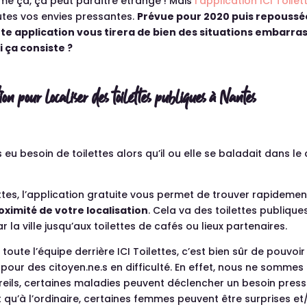
me ça, ça peut paraître étrange ! Mais
l’application ICI Toilet
utes vos envies pressantes.
Prévue pour 2020 puis repoussé
tte application vous tirera de bien des situations embarra
i ça consiste ?
on pour localiser des toilettes publiques à Nantes
 eu besoin de toilettes alors qu’il ou elle se baladait dans le 
ettes, l’application gratuite vous permet de trouver rapideme
oximité de votre localisation
. Cela va des toilettes publique
r la ville jusqu’aux toilettes de cafés ou lieux partenaires.
toute l’équipe derrière ICI Toilettes, c’est bien sûr de pouvoi
pour des citoyen.ne.s en difficulté. En effet, nous ne sommes
reils, certaines maladies peuvent déclencher un besoin press
u’à l’ordinaire, certaines femmes peuvent être surprises et