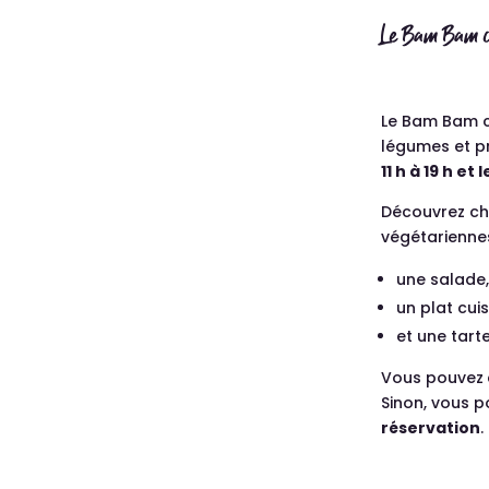
Le Bam Bam ca
Le Bam Bam ca
légumes et pr
11 h à 19 h et 
Découvrez ch
végétarienne
une salade
un plat cuis
et une tarte
Vous pouvez
Sinon, vous 
réservation
.