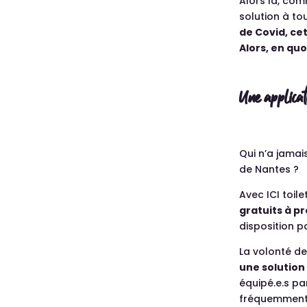
Alors là, com
solution à to
de Covid, ce
Alors, en quo
Une applicati
Qui n’a jamais
de Nantes ?
Avec ICI toil
gratuits à pr
disposition pa
La volonté de 
une solution
équipé.e.s pa
fréquemment q