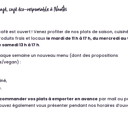
fé, café éco-responsable à Nantes
fé est ouvert ! Venez profiter de nos plats de saison, cuisiné
oduits frais et locaux
le mardi de 11 h à 17 h, du mercredi a
le samedi 13 h à 17 h
.
aque semaine un nouveau menu (dont des propositions
s/vegan) :
,
iné,
.
commander vos plats à emporter en avance
par mail ou p
pouvez également vous présenter pendant nos horaires d’ouv