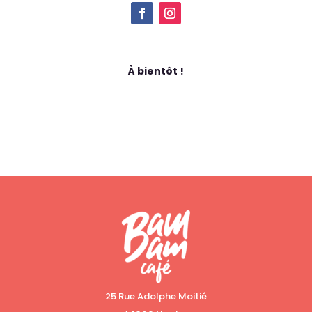
À bientôt !
25 Rue Adolphe Moitié