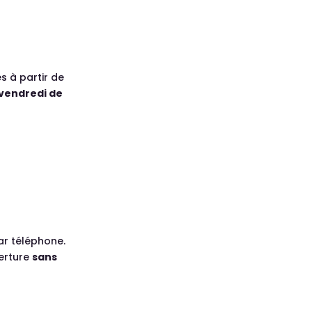
s à partir de
u vendredi de
ar téléphone.
erture
sans