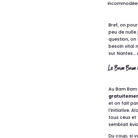
incommodées 
Bref, on pour
peu de nulle
question, on
besoin vital
sur Nantes… A
Le Bam Bam ca
Au Bam Bam 
gratuitement
et on fait pa
l’initiative. 
tous ceux et 
semblait évid
Du coup, si 