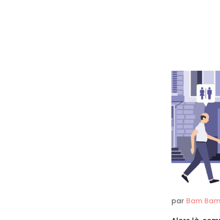
par
Bam Bam