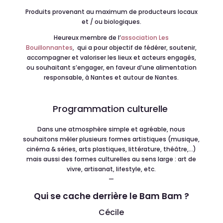
Produits provenant au maximum de producteurs locaux
et / ou biologiques.
Heureux membre de l’
association Les
Bouillonnantes
, qui a pour objectif de fédérer, soutenir,
accompagner et valoriser les lieux et acteurs engagés,
ou souhaitant s’engager, en faveur d’une alimentation
responsable, à Nantes et autour de Nantes.
Programmation culturelle
Dans une atmosph
è
re simple et agr
é
able, nous
souhaitons mêler plusieurs formes artistiques (musique,
cin
é
ma & s
é
ries, arts plastiques, litt
é
rature, th
éâ
tre,…)
mais aussi des formes culturelles au sens large : art de
vivre, artisanat, lifestyle, etc.
—
Qui se cache derrière le Bam Bam ?
Cécile