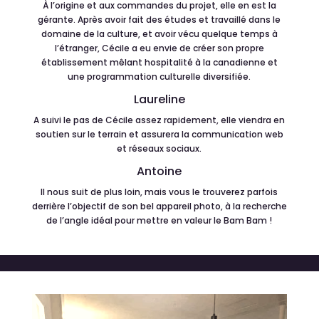
À
l’origine et aux commandes du projet, elle en est la
g
é
rante. Apr
è
s avoir fait des
é
tudes et travaill
é
dans le
domaine de la culture, et avoir v
é
cu quelque temps
à
l’
é
tranger, C
é
cile a eu envie de cr
é
er son propre
é
tablissement m
ê
lant hospitalit
é
à
la canadienne et
une programmation culturelle diversifi
é
e.
Laureline
A suivi le pas de C
é
cile assez rapidement, elle viendra en
soutien sur le terrain et assurera la communication web
et r
é
seaux sociaux.
Antoine
Il nous suit de plus loin, mais vous le trouverez parfois
derrière l’objectif de son bel appareil photo, à la recherche
de l’angle idéal pour mettre en valeur le Bam Bam !