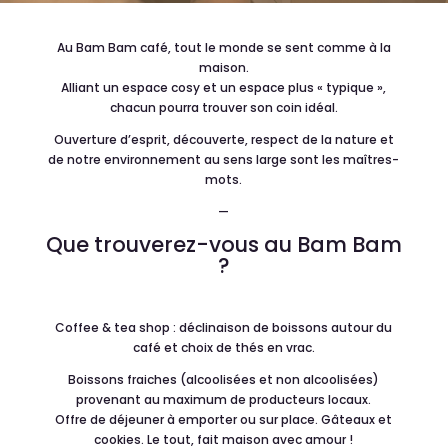
Au Bam Bam café, tout le monde se sent comme
à
la
maison.
Alliant un espace cosy et un espace plus « typique »,
chacun pourra trouver son coin id
é
al.
Ouverture d’esprit, d
é
couverte, respect de la nature et
de notre environnement au sens large sont les ma
î
tres-
mots.
—
Que trouverez-vous au Bam Bam
?
Coffee & tea shop : d
é
clinaison de boissons autour du
caf
é
et choix de th
é
s en vrac.
Boissons fraiches (alcoolis
é
es et non alcoolis
é
es)
provenant au maximum de producteurs locaux.
Offre de d
é
jeuner
à
emporter ou sur place. Gâteaux et
cookies. Le tout, fait maison avec amour !